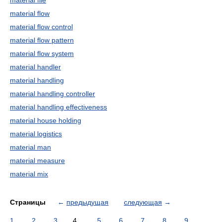
material file
material flow
material flow control
material flow pattern
material flow system
material handler
material handling
material handling controller
material handling effectiveness
material house holding
material logistics
material man
material measure
material mix
Страницы
←
предыдущая
следующая
→
1
2
3
4
5
6
7
8
9